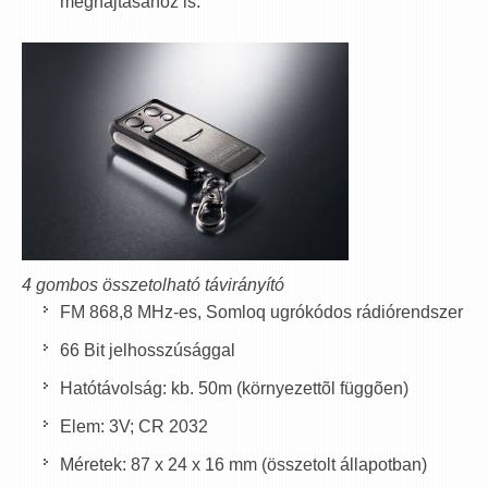
meghajtásához is.
4 gombos összetolható távirányító
FM 868,8 MHz-es, Somloq ugrókódos rádiórendszer
66 Bit jelhosszúsággal
Hatótávolság: kb. 50m (környezettõl függõen)
Elem: 3V; CR 2032
Méretek: 87 x 24 x 16 mm (összetolt állapotban)