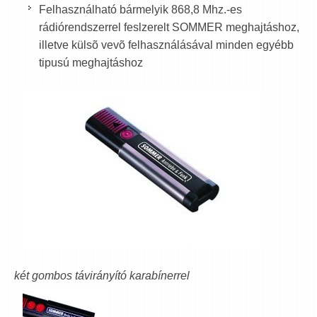
Felhasználható bármelyik 868,8 Mhz.-es
rádiórendszerrel feslzerelt SOMMER meghajtáshoz,
illetve külsõ vevõ felhasználásával minden egyébb
tipusú meghajtáshoz
két gombos távirányító karabínerrel