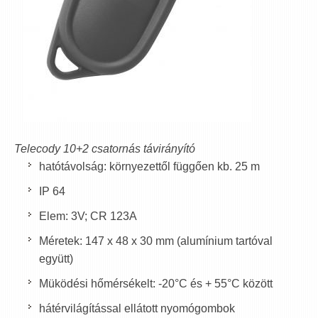
Telecody 10+2 csatornás távirányító
hatótávolság: környezettől függően kb. 25 m
IP 64
Elem: 3V; CR 123A
Méretek: 147 x 48 x 30 mm (alumínium tartóval
együtt)
Müködési hőmérsékelt: -20°C és + 55°C között
hátérvilágítással ellátott nyomógombok