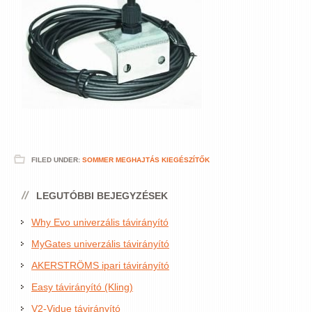
FILED UNDER:
SOMMER MEGHAJTÁS KIEGÉSZÍTŐK
LEGUTÓBBI BEJEGYZÉSEK
Why Evo univerzális távirányító
MyGates univerzális távirányító
AKERSTRÖMS ipari távirányító
Easy távirányító (Kling)
V2-Vidue távirányító