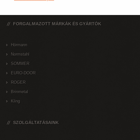
FORGALMAZOTT MÁRKÁK ÉS GYÁRTÓK
Hörmann
Normstahl
SOMMER
EURO-DOOR
ROGER
Brinmetal
Kling
SZOLGÁLTATÁSAINK