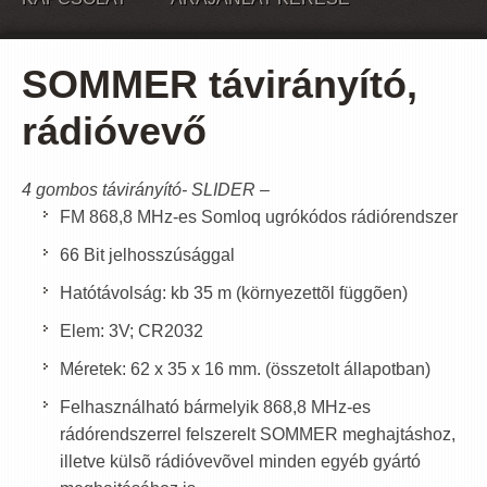
SOMMER távirányító,
rádióvevő
4 gombos távirányító- SLIDER –
FM 868,8 MHz-es Somloq ugrókódos rádiórendszer
66 Bit jelhosszúsággal
Hatótávolság: kb 35 m (környezettõl függõen)
Elem: 3V; CR2032
Méretek: 62 x 35 x 16 mm. (összetolt állapotban)
Felhasználható bármelyik 868,8 MHz-es
rádórendszerrel felszerelt SOMMER meghajtáshoz,
illetve külsõ rádióvevõvel minden egyéb gyártó