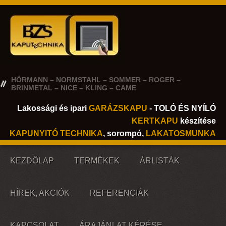
HÖRMANN – NORMSTAHL – SOMMER – ROGER –
BRINMETAL – NICE – KLING – CAME
Lakossági és ipari
GARÁZSKAPU
- TOLÓ ÉS NYÍLÓ
KERTKAPU
készítése
KAPUNYITÓ TECHNIKA
, sorompó,
LAKATOSMUNKA
KEZDŐLAP
TERMÉKEK
ÁRLISTÁK
HÍREK, AKCIÓK
REFERENCIÁK
KAPCSOLAT
ÁRAJÁNLAT KÉRÉSE