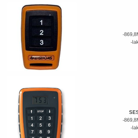
-869,8M
-la
SES
-869,8M
-la