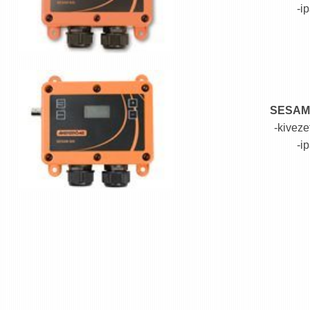
-i
SESAM
-kiveze
-i