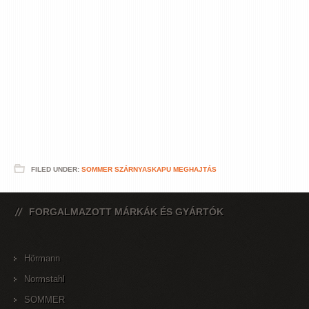
FILED UNDER:
SOMMER SZÁRNYASKAPU MEGHAJTÁS
FORGALMAZOTT MÁRKÁK ÉS GYÁRTÓK
Hörmann
Normstahl
SOMMER