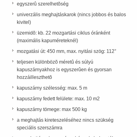
egyszerû szerelhetõség
univerzális meghajtáskarok (nincs jobbos és balos
kivitel)
üzemidõ: kb. 22 mozgartási ciklus óránként
(maximális kapuméreteknél)
mozgatási út: 450 mm, max. nyitási szög: 112°
teljesen különbözõ méretû és súlyú
kapuszárnyakhoz is egyszerûen és gyorsan
hozzáilleszthetõ
kapuszárny szélesség: max. 5 m
kapuszárny fedett felülete: max. 10 m2
kapuszárny tömege: max 500 kg
a meghajtás kireteszeléséhez nincs szükség
speciális szerszámra