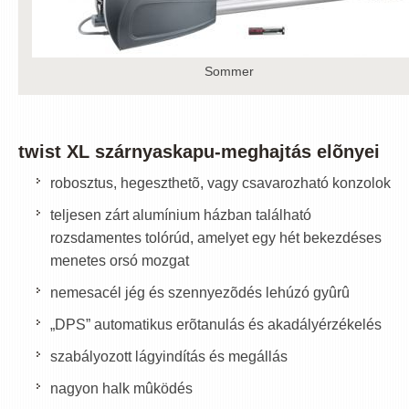
Sommer
twist XL szárnyaskapu-meghajtás elõnyei
robosztus, hegeszthetõ, vagy csavarozható konzolok
teljesen zárt alumínium házban található
rozsdamentes tolórúd, amelyet egy hét bekezdéses
menetes orsó mozgat
nemesacél jég és szennyezõdés lehúzó gyûrû
„DPS” automatikus erõtanulás és akadályérzékelés
szabályozott lágyindítás és megállás
nagyon halk mûködés