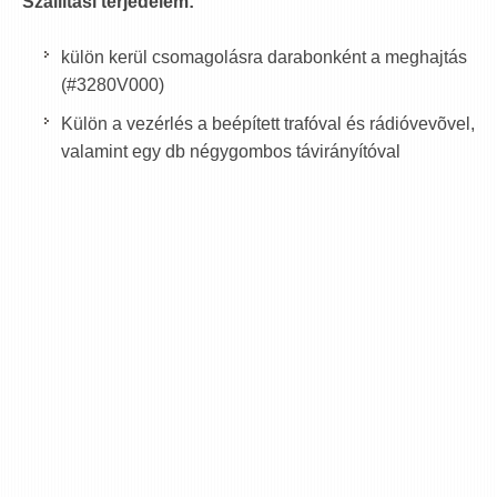
Szállítási terjedelem:
külön kerül csomagolásra darabonként a meghajtás
(#3280V000)
Külön a vezérlés a beépített trafóval és rádióvevõvel,
valamint egy db négygombos távirányítóval