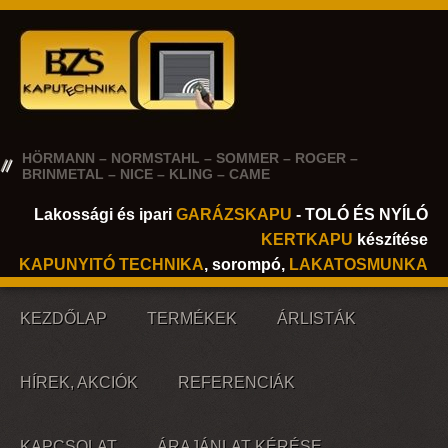
HÖRMANN – NORMSTAHL – SOMMER – ROGER –
BRINMETAL – NICE – KLING – CAME
Lakossági és ipari
GARÁZSKAPU
- TOLÓ ÉS NYÍLÓ
KERTKAPU
készítése
KAPUNYITÓ TECHNIKA
, sorompó,
LAKATOSMUNKA
KEZDŐLAP
TERMÉKEK
ÁRLISTÁK
HÍREK, AKCIÓK
REFERENCIÁK
KAPCSOLAT
ÁRAJÁNLAT KÉRÉSE