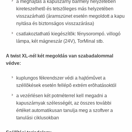
a meghajtás a kapuszárny bármely helyzetében
kireteszelhetõ és tetszõleges más helyzetében
visszazárható (áramszünet esetén megoldott a kapu
nyitása és biztonságos visszazárása)
csatlakoztatható kiegészítõk: fénysorompó. villogó
lámpa, két mágneszár (24V), TorMinal stb.
A twist XL-nél két megoldás van szabadalommal
védve:
kuplungos fékrendszer védi a hajtómûvet a
széllõkések esetén fellépõ extrém erõhatásoktól
a vezérlésen két potméterrel kell megadni a
kapuszárnyak szélességét, az összes további
értéket automatikusan tanulja meg a szoftver a
tanulási ciklusokban