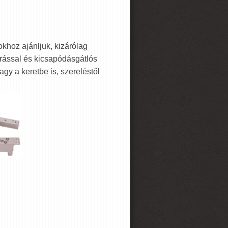
okhoz ajánljuk, kizárólag
zárással és kicsapódásgátlós
agy a keretbe is, szereléstől