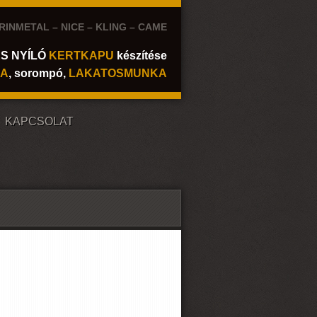
INMETAL – NICE – KLING – CAME
ÉS NYÍLÓ
KERTKAPU
készítése
KA
, sorompó,
LAKATOSMUNKA
KAPCSOLAT