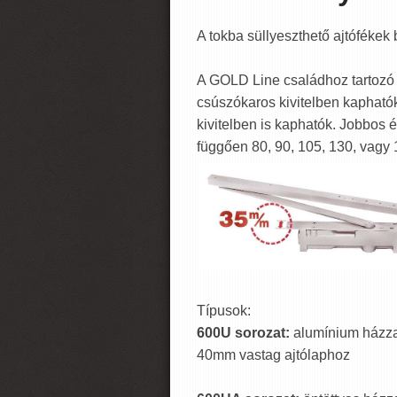
A tokba süllyeszthető ajtófékek 
A GOLD Line családhoz tartozó t
csúszókaros kivitelben kaphatók.
kivitelben is kaphatók. Jobbos é
függően 80, 90, 105, 130, vagy 
Típusok:
600U sorozat:
alumínium házz
40mm vastag ajtólaphoz