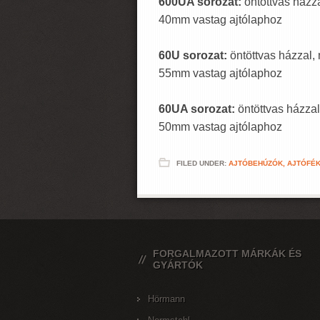
600UA sorozat:
öntöttvas házz
40mm vastag ajtólaphoz
60U sorozat:
öntöttvas házzal
55mm vastag ajtólaphoz
60UA sorozat:
öntöttvas házza
50mm vastag ajtólaphoz
FILED UNDER:
AJTÓBEHÚZÓK, AJTÓFÉ
FORGALMAZOTT MÁRKÁK ÉS
GYÁRTÓK
Hörmann