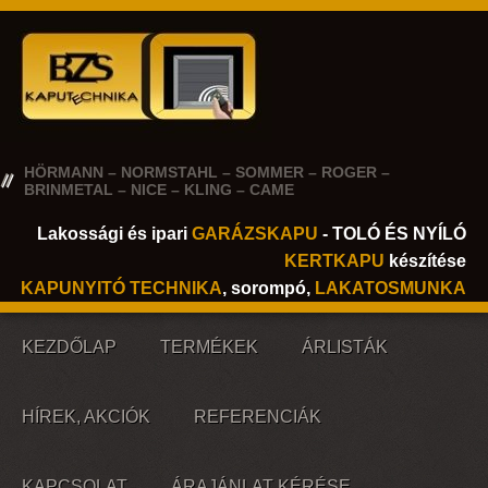
HÖRMANN – NORMSTAHL – SOMMER – ROGER –
BRINMETAL – NICE – KLING – CAME
Lakossági és ipari
GARÁZSKAPU
- TOLÓ ÉS NYÍLÓ
KERTKAPU
készítése
KAPUNYITÓ TECHNIKA
, sorompó,
LAKATOSMUNKA
KEZDŐLAP
TERMÉKEK
ÁRLISTÁK
HÍREK, AKCIÓK
REFERENCIÁK
KAPCSOLAT
ÁRAJÁNLAT KÉRÉSE