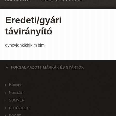
Eredeti/gyári
távirányító
gvhcvjghkjkhjkjm bjm
FORGALMAZOTT MÁRKÁK ÉS GYÁRTÓK
Hörmann
Normstahl
SOMMER
EURO-DOOR
ROGER